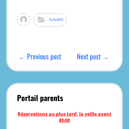
View
Categories:
Actualité
all
posts
by
dgirard
Navigation
de
← Previous post
Next post →
l’article
Portail parents
Réservations au plus tard, la veille avant
8h00