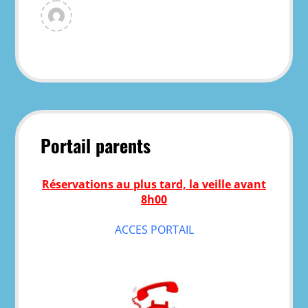
View
all
posts
by
dgirard
Portail parents
Réservations au plus tard, la veille avant
8h00
ACCES PORTAIL